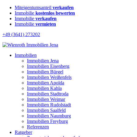
Miteigentumsanteil
verkaufen
Immobilie
kostenlos bewerten
Immobilie
verkaufen
Immobilie
vermieten
+49 (3641) 273202
Immobilien
Immobilien Jena
Immobilien Eisenberg
Immobilien Bürgel
Immobilien Weißenfels
Immobilien Apolda
Immobilien Kahla
Immobilien Stadtroda
Immobilien Weimar
Immobilien Rudolstadt
Immobilien Saalfeld
Immobilien Naumburg
Immobilien Freyburg
Referenzen
Ratgeber