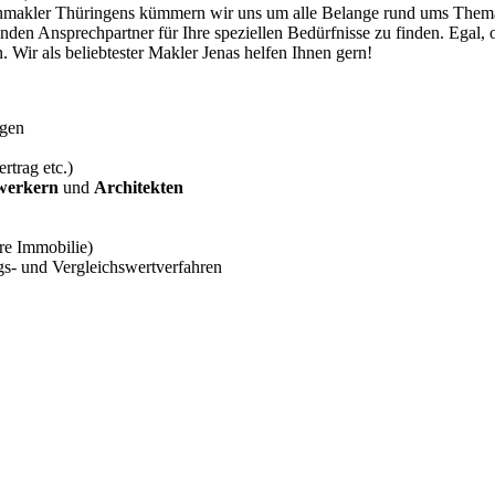
enmakler Thüringens kümmern wir uns um alle Belange rund ums Thema
enden Ansprechpartner für Ihre speziellen Bedürfnisse zu finden. Egal,
 Wir als beliebtester Makler Jenas helfen Ihnen gern!
ngen
trag etc.)
werkern
und
Architekten
hre Immobilie)
gs- und Vergleichswertverfahren