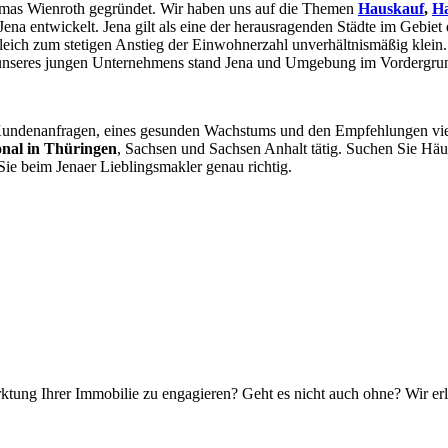
omas Wienroth gegründet. Wir haben uns auf die Themen
Hauskauf
,
Ha
 Jena entwickelt. Jena gilt als eine der herausragenden Städte im Gebie
ich zum stetigen Anstieg der Einwohnerzahl unverhältnismäßig klein.
 unseres jungen Unternehmens stand Jena und Umgebung im Vordergrund
er Kundenanfragen, eines gesunden Wachstums und den Empfehlungen vi
onal in Thüringen
, Sachsen und Sachsen Anhalt tätig. Suchen Sie Häu
ie beim Jenaer Lieblingsmakler genau richtig.
tung Ihrer Immobilie zu engagieren? Geht es nicht auch ohne? Wir erl