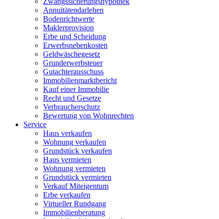
Zwangssicherungshypothek
Annuitätendarlehen
Bodenrichtwerte
Maklerprovision
Erbe und Scheidung
Erwerbsnebenkosten
Geldwäschegesetz
Grunderwerbsteuer
Gutachterausschuss
Immobilienmarktbericht
Kauf einer Immobilie
Recht und Gesetze
Verbraucherschutz
Bewertung von Wohnrechten
Service
Haus verkaufen
Wohnung verkaufen
Grundstück verkaufen
Haus vermieten
Wohnung vermieten
Grundstück vermieten
Verkauf Miteigentum
Erbe verkaufen
Virtueller Rundgang
Immobilienberatung