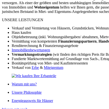
versorgen. Als einer der größten und besten unabhängigen Immobili
von Immobilien und
Wohneigentum
helfen wir Ihnen gern, die pass
juristischen Beistand in Miet- und Eigentums-Angelegenheiten suchen.
UNSERE LEISTUNGEN
Verkauf und Vermietung von Häusern, Grundstücken, Wohnu
Haus kaufen
Objektbetreuung (inkl. Wohnungsübergaben/ abnahmen, Mietver
Vermittlung von kompetenten
Finanzierungspartnern
,
Hand
Renditerechnung & Finanzierungsangebote
Immobillienbewertungen
Vermarktungsstrategien
(wir finden den richtigen Preis für I
Fundierte Marktwertermittlung auf Grundlage von Sach-, Ertra
Bonitätsprüfung von Miet- und Kaufinteressenten
Verkauf von
Erbe
&
Miteigentum
Warum mit uns?
Unsere Philosophie
Energieausweis für Häuser