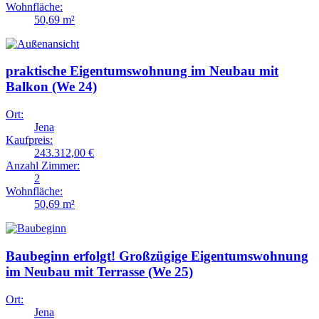
Wohnfläche:
50,69 m²
praktische Eigentumswohnung im Neubau mit
Balkon (We 24)
Ort:
Jena
Kaufpreis:
243.312,00 €
Anzahl Zimmer:
2
Wohnfläche:
50,69 m²
Baubeginn erfolgt! Großzügige Eigentumswohnung
im Neubau mit Terrasse (We 25)
Ort:
Jena