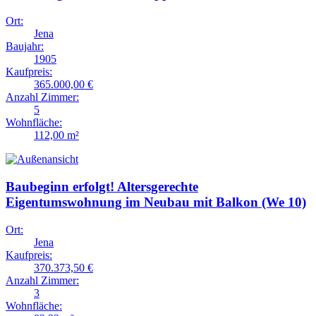
Ort:
Jena
Baujahr:
1905
Kaufpreis:
365.000,00 €
Anzahl Zimmer:
5
Wohnfläche:
112,00 m²
Baubeginn erfolgt! Altersgerechte
Eigentumswohnung im Neubau mit Balkon (We 10)
Ort:
Jena
Kaufpreis:
370.373,50 €
Anzahl Zimmer:
3
Wohnfläche: