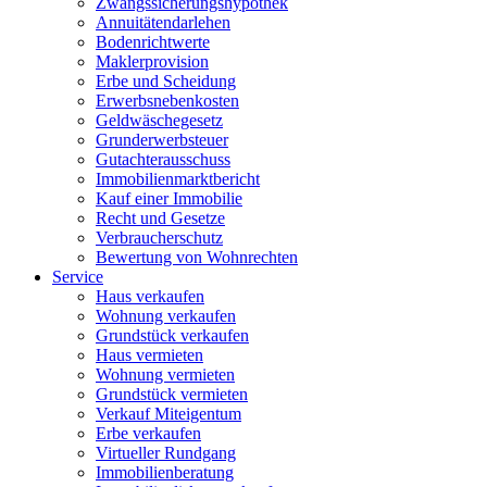
Zwangssicherungshypothek
Annuitätendarlehen
Bodenrichtwerte
Maklerprovision
Erbe und Scheidung
Erwerbsnebenkosten
Geldwäschegesetz
Grunderwerbsteuer
Gutachterausschuss
Immobilienmarktbericht
Kauf einer Immobilie
Recht und Gesetze
Verbraucherschutz
Bewertung von Wohnrechten
Service
Haus verkaufen
Wohnung verkaufen
Grundstück verkaufen
Haus vermieten
Wohnung vermieten
Grundstück vermieten
Verkauf Miteigentum
Erbe verkaufen
Virtueller Rundgang
Immobilienberatung