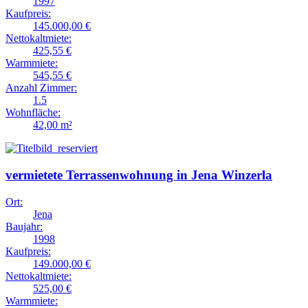
1997
Kaufpreis:
145.000,00 €
Nettokaltmiete:
425,55 €
Warmmiete:
545,55 €
Anzahl Zimmer:
1.5
Wohnfläche:
42,00 m²
vermietete Terrassenwohnung in Jena Winzerla
Ort:
Jena
Baujahr:
1998
Kaufpreis:
149.000,00 €
Nettokaltmiete:
525,00 €
Warmmiete: