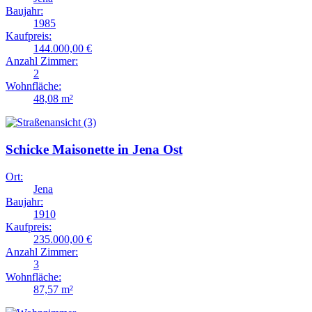
Baujahr:
1985
Kaufpreis:
144.000,00 €
Anzahl Zimmer:
2
Wohnfläche:
48,08 m²
Schicke Maisonette in Jena Ost
Ort:
Jena
Baujahr:
1910
Kaufpreis:
235.000,00 €
Anzahl Zimmer:
3
Wohnfläche:
87,57 m²