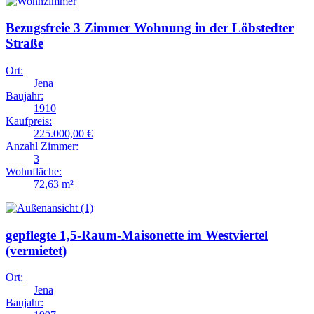
Bezugsfreie 3 Zimmer Wohnung in der Löbstedter
Straße
Ort:
Jena
Baujahr:
1910
Kaufpreis:
225.000,00 €
Anzahl Zimmer:
3
Wohnfläche:
72,63 m²
gepflegte 1,5-Raum-Maisonette im Westviertel
(vermietet)
Ort:
Jena
Baujahr: