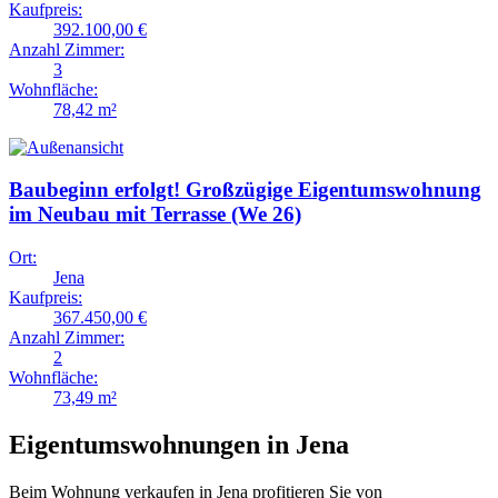
Kaufpreis:
392.100,00 €
Anzahl Zimmer:
3
Wohnfläche:
78,42 m²
Baubeginn erfolgt! Großzügige Eigentumswohnung
im Neubau mit Terrasse (We 26)
Ort:
Jena
Kaufpreis:
367.450,00 €
Anzahl Zimmer:
2
Wohnfläche:
73,49 m²
Eigentumswohnungen in Jena
Beim Wohnung verkaufen in Jena profitieren Sie von