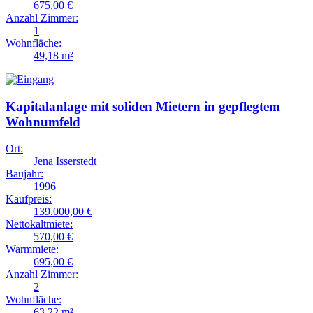
675,00 €
Anzahl Zimmer:
1
Wohnfläche:
49,18 m²
Kapitalanlage mit soliden Mietern in gepflegtem
Wohnumfeld
Ort:
Jena Isserstedt
Baujahr:
1996
Kaufpreis:
139.000,00 €
Nettokaltmiete:
570,00 €
Warmmiete:
695,00 €
Anzahl Zimmer:
2
Wohnfläche:
63,22 m²