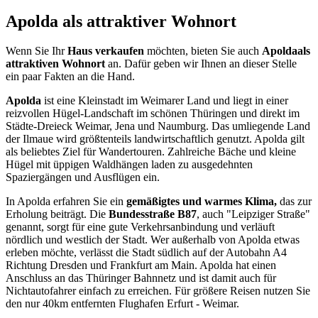
Apolda als attraktiver Wohnort
Wenn Sie Ihr
Haus verkaufen
möchten, bieten Sie auch
Apolda
als
attraktiven Wohnort
an. Dafür geben wir Ihnen an dieser Stelle
ein paar Fakten an die Hand.
Apolda
ist eine Kleinstadt im Weimarer Land und liegt in einer
reizvollen Hügel-Landschaft im schönen Thüringen und direkt im
Städte-Dreieck Weimar, Jena und Naumburg. Das umliegende Land
der Ilmaue wird größtenteils landwirtschaftlich genutzt. Apolda gilt
als beliebtes Ziel für Wandertouren. Zahlreiche Bäche und kleine
Hügel mit üppigen Waldhängen laden zu ausgedehnten
Spaziergängen und Ausflügen ein.
In Apolda erfahren Sie ein
gemäßigtes und warmes Klima,
das zur
Erholung beiträgt. Die
Bundesstraße B87
, auch "Leipziger Straße"
genannt, sorgt für eine gute Verkehrsanbindung und verläuft
nördlich und westlich der Stadt. Wer außerhalb von Apolda etwas
erleben möchte, verlässt die Stadt südlich auf der Autobahn A4
Richtung Dresden und Frankfurt am Main. Apolda hat einen
Anschluss an das Thüringer Bahnnetz und ist damit auch für
Nichtautofahrer einfach zu erreichen. Für größere Reisen nutzen Sie
den nur 40km entfernten Flughafen Erfurt - Weimar.