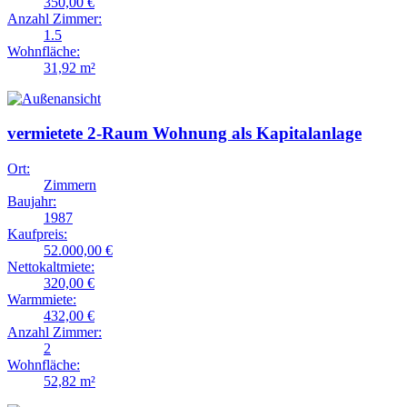
350,00 €
Anzahl Zimmer:
1.5
Wohnfläche:
31,92 m²
vermietete 2-Raum Wohnung als Kapitalanlage
Ort:
Zimmern
Baujahr:
1987
Kaufpreis:
52.000,00 €
Nettokaltmiete:
320,00 €
Warmmiete:
432,00 €
Anzahl Zimmer:
2
Wohnfläche:
52,82 m²