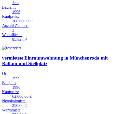
Jena
Baujahr:
1996
Kaufpreis:
206.000,00 €
Anzahl Zimmer:
3
Wohnfläche:
85,82 m²
vermietete Einraumwohnung in Münchenroda mit
Balkon und Stellplatz
Ort:
Jena
Baujahr:
1996
Kaufpreis:
62.000,00 €
Nettokaltmiete:
250,00 €
Warmmiete: