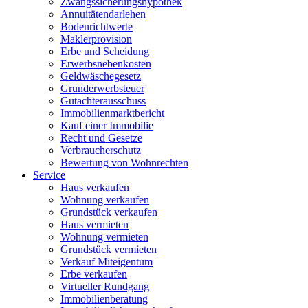
Zwangssicherungshypothek
Annuitätendarlehen
Bodenrichtwerte
Maklerprovision
Erbe und Scheidung
Erwerbsnebenkosten
Geldwäschegesetz
Grunderwerbsteuer
Gutachterausschuss
Immobilienmarktbericht
Kauf einer Immobilie
Recht und Gesetze
Verbraucherschutz
Bewertung von Wohnrechten
Service
Haus verkaufen
Wohnung verkaufen
Grundstück verkaufen
Haus vermieten
Wohnung vermieten
Grundstück vermieten
Verkauf Miteigentum
Erbe verkaufen
Virtueller Rundgang
Immobilienberatung