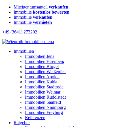
Miteigentumsanteil
verkaufen
Immobilie
kostenlos bewerten
Immobilie
verkaufen
Immobilie
vermieten
+49 (3641) 273202
Immobilien
Immobilien Jena
Immobilien Eisenberg
Immobilien Bürgel
Immobilien Weißenfels
Immobilien Apolda
Immobilien Kahla
Immobilien Stadtroda
Immobilien Weimar
Immobilien Rudolstadt
Immobilien Saalfeld
Immobilien Naumburg
Immobilien Freyburg
Referenzen
Ratgeber