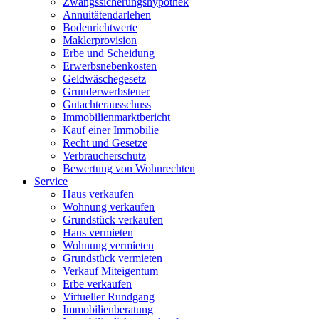
Zwangssicherungshypothek
Annuitätendarlehen
Bodenrichtwerte
Maklerprovision
Erbe und Scheidung
Erwerbsnebenkosten
Geldwäschegesetz
Grunderwerbsteuer
Gutachterausschuss
Immobilienmarktbericht
Kauf einer Immobilie
Recht und Gesetze
Verbraucherschutz
Bewertung von Wohnrechten
Service
Haus verkaufen
Wohnung verkaufen
Grundstück verkaufen
Haus vermieten
Wohnung vermieten
Grundstück vermieten
Verkauf Miteigentum
Erbe verkaufen
Virtueller Rundgang
Immobilienberatung