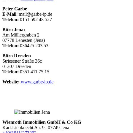
Peter Garbe
E-Mail
: mail@garbe-ip.de
Telefon:
0151 592 48 527
Büro Jena:
Am Müllergraben 2
07778 Lehesten (Jena)
Telefon:
036425 203 53
Büro Dresden
Striesener Straße 36c
01307 Dresden
Telefon:
0351 411 75 15
Website:
www.garbe-ip.de
Wienroth Immobilien GmbH & Co KG
Karl-Liebknecht-Str. 9 | 07749 Jena
+49(3641)273202