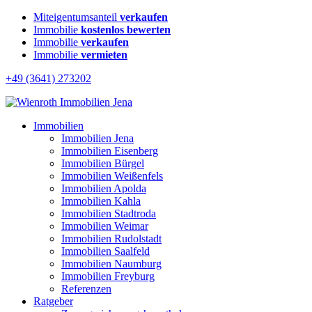
Miteigentumsanteil
verkaufen
Immobilie
kostenlos bewerten
Immobilie
verkaufen
Immobilie
vermieten
+49 (3641) 273202
Immobilien
Immobilien Jena
Immobilien Eisenberg
Immobilien Bürgel
Immobilien Weißenfels
Immobilien Apolda
Immobilien Kahla
Immobilien Stadtroda
Immobilien Weimar
Immobilien Rudolstadt
Immobilien Saalfeld
Immobilien Naumburg
Immobilien Freyburg
Referenzen
Ratgeber