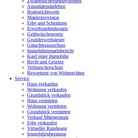
Zwangssicherungshypothek
Annuitätendarlehen
Bodenrichtwerte
Maklerprovision
Erbe und Scheidung
Erwerbsnebenkosten
Geldwäschegesetz
Grunderwerbsteuer
Gutachterausschuss
Immobilienmarktbericht
Kauf einer Immobilie
Recht und Gesetze
Verbraucherschutz
Bewertung von Wohnrechten
Service
Haus verkaufen
Wohnung verkaufen
Grundstück verkaufen
Haus vermieten
Wohnung vermieten
Grundstück vermieten
Verkauf Miteigentum
Erbe verkaufen
Virtueller Rundgang
Immobilienberatung