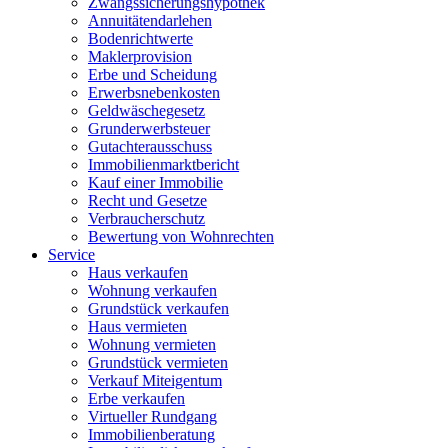
Zwangssicherungshypothek
Annuitätendarlehen
Bodenrichtwerte
Maklerprovision
Erbe und Scheidung
Erwerbsnebenkosten
Geldwäschegesetz
Grunderwerbsteuer
Gutachterausschuss
Immobilienmarktbericht
Kauf einer Immobilie
Recht und Gesetze
Verbraucherschutz
Bewertung von Wohnrechten
Service
Haus verkaufen
Wohnung verkaufen
Grundstück verkaufen
Haus vermieten
Wohnung vermieten
Grundstück vermieten
Verkauf Miteigentum
Erbe verkaufen
Virtueller Rundgang
Immobilienberatung