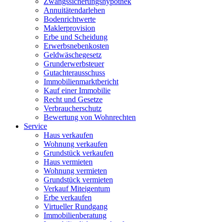
Zwangssicherungshypothek
Annuitätendarlehen
Bodenrichtwerte
Maklerprovision
Erbe und Scheidung
Erwerbsnebenkosten
Geldwäschegesetz
Grunderwerbsteuer
Gutachterausschuss
Immobilienmarktbericht
Kauf einer Immobilie
Recht und Gesetze
Verbraucherschutz
Bewertung von Wohnrechten
Service
Haus verkaufen
Wohnung verkaufen
Grundstück verkaufen
Haus vermieten
Wohnung vermieten
Grundstück vermieten
Verkauf Miteigentum
Erbe verkaufen
Virtueller Rundgang
Immobilienberatung