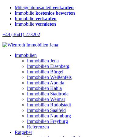
Miteigentumsanteil
verkaufen
Immobilie
kostenlos bewerten
Immobilie
verkaufen
Immobilie
vermieten
+49 (3641) 273202
Immobilien
Immobilien Jena
Immobilien Eisenberg
Immobilien Bürgel
Immobilien Weißenfels
Immobilien Apolda
Immobilien Kahla
Immobilien Stadtroda
Immobilien Weimar
Immobilien Rudolstadt
Immobilien Saalfeld
Immobilien Naumburg
Immobilien Freyburg
Referenzen
Ratgeber