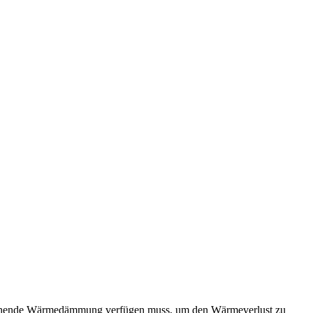
sreichende Wärmedämmung verfügen muss, um den Wärmeverlust zu